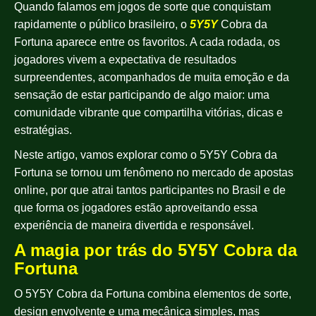
Quando falamos em jogos de sorte que conquistam
rapidamente o público brasileiro, o
5Y5Y
Cobra da
Fortuna aparece entre os favoritos. A cada rodada, os
jogadores vivem a expectativa de resultados
surpreendentes, acompanhados de muita emoção e da
sensação de estar participando de algo maior: uma
comunidade vibrante que compartilha vitórias, dicas e
estratégias.
Neste artigo, vamos explorar como o 5Y5Y Cobra da
Fortuna se tornou um fenômeno no mercado de apostas
online, por que atrai tantos participantes no Brasil e de
que forma os jogadores estão aproveitando essa
experiência de maneira divertida e responsável.
A magia por trás do 5Y5Y Cobra da
Fortuna
O 5Y5Y Cobra da Fortuna combina elementos de sorte,
design envolvente e uma mecânica simples, mas