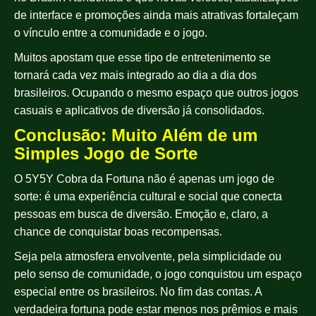
de interface e promoções ainda mais atrativas fortaleçam
o vínculo entre a comunidade e o jogo.
Muitos apostam que esse tipo de entretenimento se
tornará cada vez mais integrado ao dia a dia dos
brasileiros. Ocupando o mesmo espaço que outros jogos
casuais e aplicativos de diversão já consolidados.
Conclusão: Muito Além de um
Simples Jogo de Sorte
O 5Y5Y Cobra da Fortuna não é apenas um jogo de
sorte: é uma experiência cultural e social que conecta
pessoas em busca de diversão. Emoção e, claro, a
chance de conquistar boas recompensas.
Seja pela atmosfera envolvente, pela simplicidade ou
pelo senso de comunidade, o jogo conquistou um espaço
especial entre os brasileiros. No fim das contas. A
verdadeira fortuna pode estar menos nos prêmios e mais