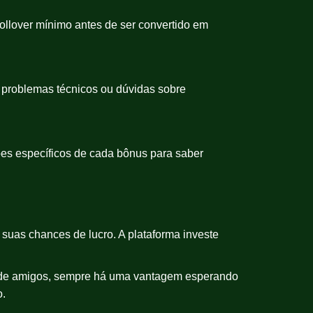
ollover mínimo antes de ser convertido em
r problemas técnicos ou dúvidas sobre
s específicos de cada bônus para saber
suas chances de lucro. A plataforma investe
ão de amigos, sempre há uma vantagem esperando
o.