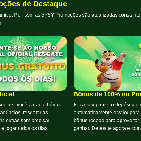
moções de Destaque
âmico. Por isso, as
5Y5Y Promoções
são atualizadas constante
o.
icial
Bônus de 100% no Pri
sociais
, você garante
bônus
Faça seu
primeiro depósito
e 
anúncios, resgatar as
automaticamente o valor para 
ns extras sem precisar
bônus recebe para aproveitar
 e jogar todos os dias!
ganhar.
Deposite agora e com