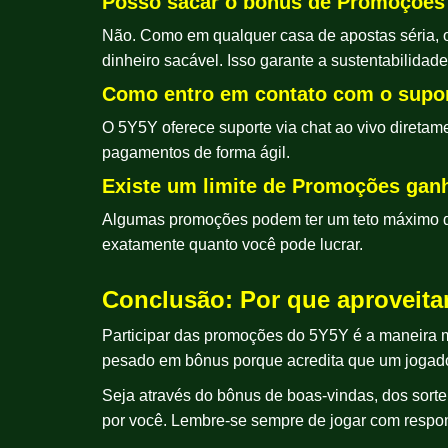
Posso sacar o bônus de Promoções
Não. Como em qualquer casa de apostas séria, o 
dinheiro sacável. Isso garante a sustentabilidade
Como entro em contato com o supo
O 5Y5Y oferece suporte via chat ao vivo diretam
pagamentos de forma ágil.
Existe um limite de Promoções ga
Algumas promoções podem ter um teto máximo d
exatamente quanto você pode lucrar.
Conclusão: Por que aproveit
Participar das promoções do 5Y5Y é a maneira ma
pesado em bônus porque acredita que um jogador 
Seja através do bônus de boas-vindas, dos sort
por você. Lembre-se sempre de jogar com respon