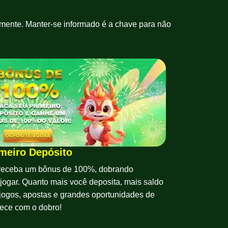
mente. Manter-se informado é a chave para não
meiro Depósito
receba um
bônus de 100%
, dobrando
jogar. Quanto mais você deposita, mais saldo
 jogos, apostas e grandes oportunidades de
ece com o dobro!