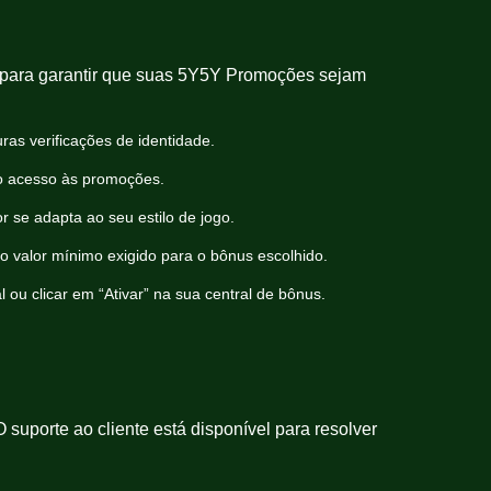
para garantir que suas
5Y5Y Promoções
sejam
uras verificações de identidade.
r o acesso às promoções.
 se adapta ao seu estilo de jogo.
o valor mínimo exigido para o bônus escolhido.
ou clicar em “Ativar” na sua central de bônus.
 suporte ao cliente está disponível para resolver