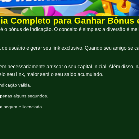
a Completo para Ganhar Bônus 
 o bônus de indicação. O conceito é simples: a diversão é me
a de usuário e gerar seu link exclusivo. Quando seu amigo se ca
em necessariamente arriscar o seu capital inicial. Além disso,
lo seu link, maior será o seu saldo acumulado.
ndicação válida.
apenas alguns segundos.
 segura e licenciada.