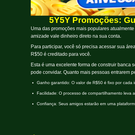
5Y5Y Promoções: Gui
Uma das promoções mais populares atualmente é
amizade vale dinheiro direto na sua conta.
Para participar, você só precisa acessar sua áre
R$50 é creditado para você.
Esta é uma excelente forma de construir banca s
pode convidar. Quanto mais pessoas entrarem pe
Ganho garantido:
O valor de R$50 é fixo por cada i
Facilidade:
O processo de compartilhamento leva 
Confiança:
Seus amigos estarão em uma plataforma